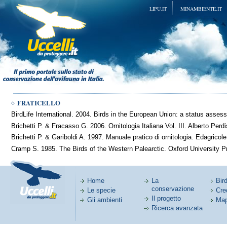
LIPU.IT
MINAMBIENTE.IT
FRATICELLO
BirdLife International. 2004. Birds in the European Union: a status asses
Brichetti P. & Fracasso G. 2006. Ornitologia Italiana Vol. III. Alberto Perd
Brichetti P. & Gariboldi A. 1997. Manuale pratico di ornitologia. Edagricole
Cramp S. 1985. The Birds of the Western Palearctic. Oxford University P
Home
La
Bird
conservazione
Le specie
Cred
Il progetto
Gli ambienti
Map
Ricerca avanzata