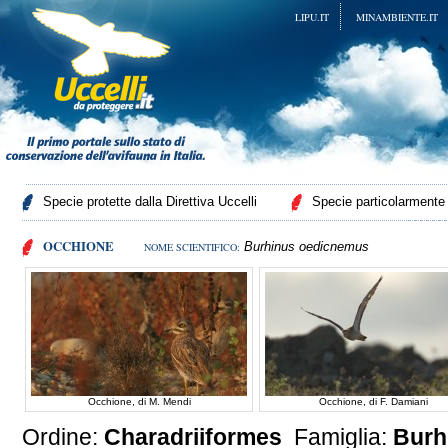
LIPU.IT
MINAMBIENTE.IT
Specie protette dalla Direttiva Uccelli
Specie particolarmente p
OCCHIONE
Burhinus oedicnemus
NOME SCIENTIFICO:
Occhione, di M. Mendi
Occhione, di F. Damiani
Ordine:
Charadriiformes
Famiglia:
Burh