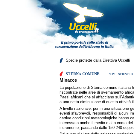
Specie protette dalla Direttiva Uccelli
STERNA COMUNE
NOME SCIENTIFIC
Minacce
La popolazione di Sterna comune italiana ha
riscontrate nelle aree di svernamento afric
Paesi africani che si affacciano sull’Atlant
a una netta diminuzione di questa attività il
A livello nazionale, pur in una situazione g
eventi sfavorevoli, responsabili di alcuni i
cattive condizioni meteorologiche hanno cau
interessato anche il medio e alto corso de
incremento, passando dalle 150-240 coppie 