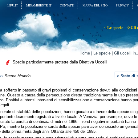
LIPU.IT
MINAMBIENTE.IT
CONTATTI
MAPPA DEL SITO
PRIVACY
Le specie
Gli 
Home
|
Le specie
|
Gli uccelli in.
Specie particolarmente protette dalla Direttiva Uccelli
Sterna hirundo
Stato di 
O:
 sofferto in passato di gravi problemi di conservazione dovuti alle condizioni
ane. Questo a causa della persecuzione diretta tradizionalmente in uso presso
ico. Positivi e intensi interventi di sensibilizzazione e conservazione hanno po
legali.
enerale di stabilità delle popolazioni, hanno giocato a sfavore della specie sing
mportanti decrementi registrati a livello locale. A Venezia, per esempio, dove le
sato la perdita di centinaia di nidi nel 1996. Trend negativi importanti hanno
l Po, mentre la popolazione sarda della specie pare aver conosciuto un genera
della prima metà degli anni Ottanta alle 450 del 1995.