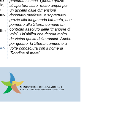
ici
procurarsi il cibo. Questo grazie
ie,
all’apertura alare, molto ampia per
te
un uccello dalle dimensioni
omo.
dopotutto modeste, e soprattutto
grazie alla lunga coda biforcuta, che
permette alla Sterna comune un
controllo assoluto delle “manovre di
ffre
volo”. Un’abilità che ricorda molto
e
da vicino quella delle rondini. Anche
per questo, la Sterna comune è a
da
volte conosciuta con il nome di
“Rondine di mare”…