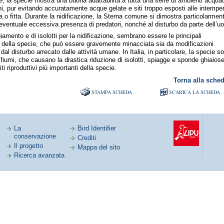
e, la specie mostra una buona adattabilità a tutta una serie di ambienti acquat
ni, pur evitando accuratamente acque gelate e siti troppo esposti alle intemper
o fitta. Durante la nidificazione, la Sterna comune si dimostra particolarmen
l’eventuale eccessiva presenza di predatori, nonché al disturbo da parte dell’u
iamento e di isolotti per la nidificazione, sembrano essere le principali
a della specie, che può essere gravemente minacciata sia da modificazioni
, dal disturbo arrecato dalle attività umane. In Italia, in particolare, la specie so
i fiumi, che causano la drastica riduzione di isolotti, spiagge e sponde ghiaios
i riproduttivi più importanti della specie.
Torna alla sche
STAMPA SCHEDA
SCARICA LA SCHEDA
La
Bird Identifier
conservazione
Crediti
Il progetto
Mappa del sito
Ricerca avanzata