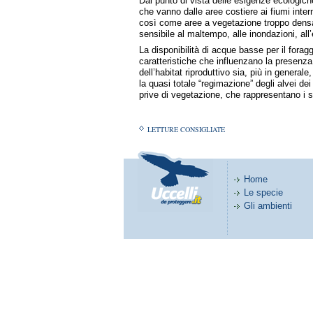
Dal punto di vista delle esigenze ecologich
che vanno dalle aree costiere ai fiumi inter
così come aree a vegetazione troppo densa 
sensibile al maltempo, alle inondazioni, al
La disponibilità di acque basse per il foragg
caratteristiche che influenzano la presenz
dell’habitat riproduttivo sia, più in generale
la quasi totale “regimazione” degli alvei de
prive di vegetazione, che rappresentano i sit
LETTURE CONSIGLIATE
Home
Le specie
Gli ambienti