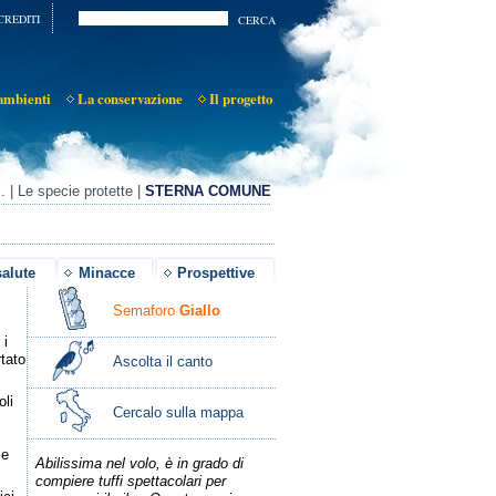
CREDITI
ambienti
La conservazione
Il progetto
..
|
Le specie protette
|
STERNA COMUNE
salute
Minacce
Prospettive
Semaforo
Giallo
 i
rtato
Ascolta il canto
oli
Cercalo sulla mappa
le
Abilissima nel volo, è in grado di
compiere tuffi spettacolari per