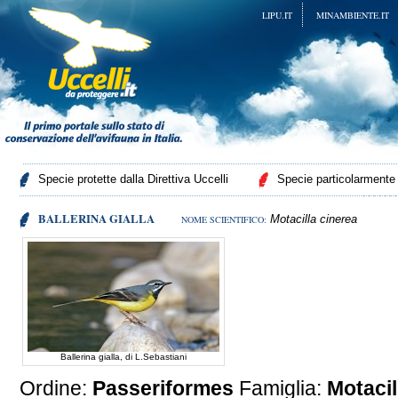
LIPU.IT
MINAMBIENTE.IT
Specie protette dalla Direttiva Uccelli
Specie particolarmente p
BALLERINA GIALLA
Motacilla cinerea
NOME SCIENTIFICO:
Ballerina gialla, di L.Sebastiani
Ordine:
Passeriformes
Famiglia:
Motacil