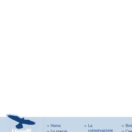
Home
La
Bird
conservazione
Le specie
Cred