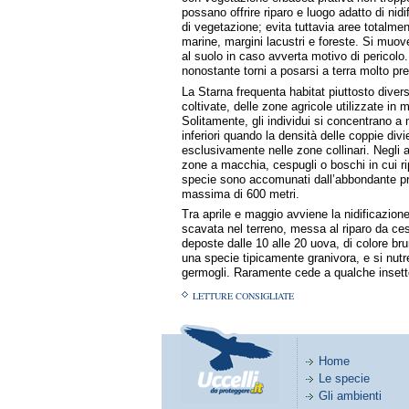
possano offrire riparo e luogo adatto di nid
di vegetazione; evita tuttavia aree totalmen
marine, margini lacustri e foreste. Si muo
al suolo in caso avverta motivo di pericolo.
nonostante torni a posarsi a terra molto pre
La Starna frequenta habitat piuttosto divers
coltivate, delle zone agricole utilizzate in
Solitamente, gli individui si concentrano a 
inferiori quando la densità delle coppie divie
esclusivamente nelle zone collinari. Negli 
zone a macchia, cespugli o boschi in cui ri
specie sono accomunati dall’abbondante pres
massima di 600 metri.
Tra aprile e maggio avviene la nidificazione
scavata nel terreno, messa al riparo da ce
deposte dalle 10 alle 20 uova, di colore bru
una specie tipicamente granivora, e si nutre 
germogli. Raramente cede a qualche insett
LETTURE CONSIGLIATE
Home
Le specie
Gli ambienti