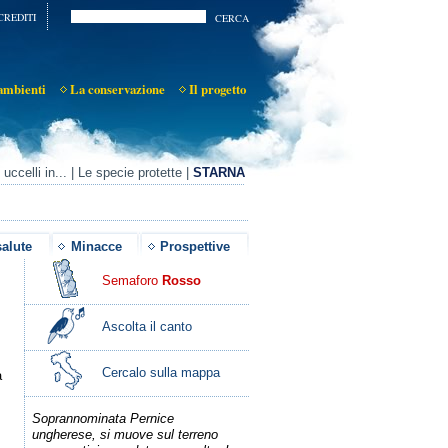
CREDITI
ambienti
La conservazione
Il progetto
 uccelli in...
|
Le specie protette
|
STARNA
salute
Minacce
Prospettive
Semaforo
Rosso
Ascolta il canto
Cercalo sulla mappa
a
Soprannominata Pernice
ungherese, si muove sul terreno