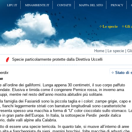
LIPU.IT
MINAMBIENTE.IT
CONTATTI
MAPPA DEL SITO
PRIVACY
Le specie
Gli 
Home
|
Le specie
|
Gli
Specie particolarmente protette dalla Direttiva Uccelli
erdix
Stato di 
ae
all’ordine dei galliformi. Lunga appena 30 centimetri, il suo corpo paffuto
tondate. Elusiva e timida come il congenere Pernice rossa, in inverno ama
 gruppi, mentre nel resto dell’anno mostra abitudini più solitarie.
ella famiglia dei Fasianidi sono la piccola taglia e i colori: zampe grigie, capo e
fianchi leggermente striati con barrature longitudinali sono caratteristiche
, presenta spesso una macchia a forma di “U” color cioccolato sullo stomaco. L
 in gran parte dell’Europa. In Italia, la sottospecie
Perdix
perdix italica
o, dalle valli alpine alla Calabria.
o di essere una specie terricola. In quanto tale, si muove all’interno di aree
alta e fiancheggiata da siepi, margini boschivi, folte macchie di arbusti che