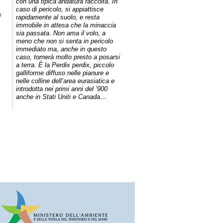
con una tipica andatura raccolta. In
caso di pericolo, si appiattisce
e
rapidamente al suolo, e resta
immobile in attesa che la minaccia
sia passata. Non ama il volo, a
meno che non si senta in pericolo
immediato ma, anche in questo
caso, tornerà molto presto a posarsi
a terra. È la Perdix perdix, piccolo
galliforme diffuso nelle pianure e
nelle colline dell’area eurasiatica e
introdotta nei primi anni del ’900
anche in Stati Uniti e Canada…