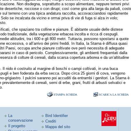
ificazione. Non disdegna, soprattutto a scopo alimentare, neppure terreni privi
te desertiche, rocciose o con dirupi; così come gira alla larga da paludi, cost
ve sul terreno con una tipica andatura raccolta, accovacciandosi rapidamente
 Solo se incalzata da vicino e ormai priva di vie di fuga si alza in volo;
sto.
ificati, che spaziano tra colline e pianure. È abitante usuale delle distese
 modo tradizionale, della vegetazione erbacea incolta e ricca di cespugli.
medie altitudini, tra i 600 e gli 800 metri. Tuttavia, possono spostarsi a quote
ne eccessiva, o all’arrivo dei primi freddi. In Italia, la Starna è diffusa quasi
altri Paesi, occupa anche pianure coltivate ove però necessita di adeguate
pararsi in caso di pericolo. Complessivamente, gli ambienti frequentati dalla
enza di colture di cereali, dalla scarsa copertura arborea e da un’altitudine
. Il nido è costruito al margine di boschi o campi coltivati, in una buca
spugli e ben foderata da erba secca. Dopo circa 25 giorni di cova, vengono
no-grigiastro. I pulcini saranno poi accuditi da entrambi i genitori. La Starna è
prevalentemente di cereali, semi di erbe, grani, frutti di arbusti selvatici e
o.
STAMPA SCHEDA
SCARICA LA SCHEDA
La
Bird Identifier
conservazione
Crediti
Il progetto
Mappa del sito