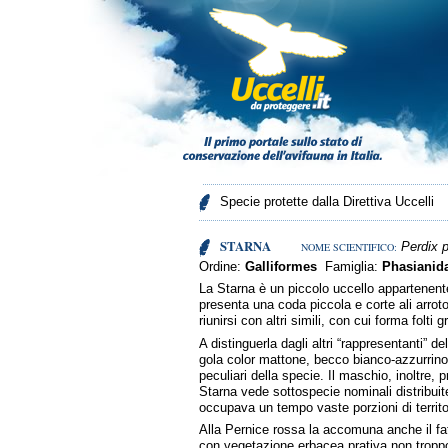
Specie protette dalla Direttiva Uccelli
STARNA
Perdix p
NOME SCIENTIFICO:
Ordine:
Galliformes
Famiglia:
Phasianid
La Starna è un piccolo uccello appartenente 
presenta una coda piccola e corte ali arro
riunirsi con altri simili, con cui forma folti
A distinguerla dagli altri “rappresentanti” d
gola color mattone, becco bianco-azzurrino, 
peculiari della specie. Il maschio, inoltre
Starna vede sottospecie nominali distribuite
occupava un tempo vaste porzioni di territori
Alla Pernice rossa la accomuna anche il fatt
con vegetazione erbacea prativa non troppo 