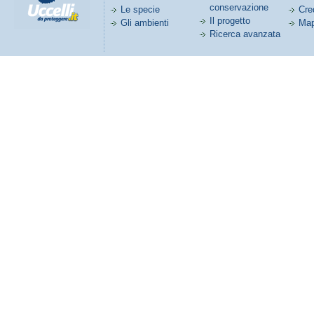
conservazione
Le specie
Cred
Il progetto
Gli ambienti
Map
Ricerca avanzata