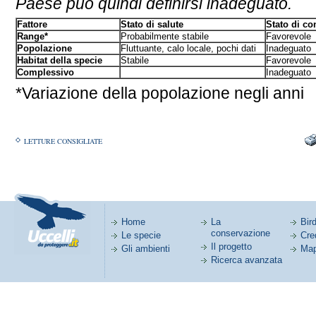
Paese può quindi definirsi inadeguato.
Fattore
Stato di salute
Stato di co
Range*
Probabilmente stabile
Favorevole
Popolazione
Fluttuante, calo locale, pochi dati
Inadeguato
Habitat della specie
Stabile
Favorevole
Complessivo
Inadeguato
*Variazione della popolazione negli anni
LETTURE CONSIGLIATE
Home
La
Bird
conservazione
Le specie
Cred
Il progetto
Gli ambienti
Map
Ricerca avanzata